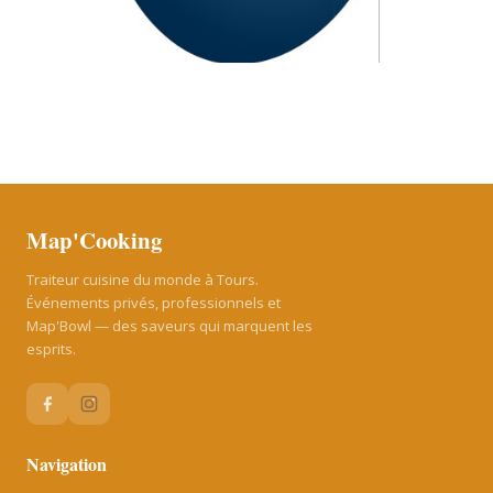
Map'Cooking
Traiteur cuisine du monde à Tours.
Événements privés, professionnels et
Map'Bowl — des saveurs qui marquent les
esprits.
Navigation