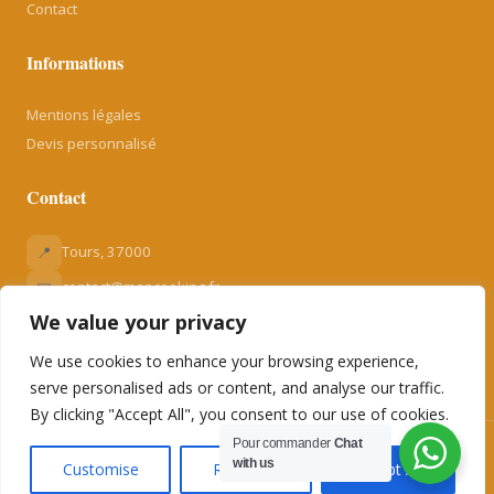
Contact
Informations
Mentions légales
Devis personnalisé
Contact
📍
Tours, 37000
📧
contact@mapcooking.fr
We value your privacy
📞
06 48 26 42 11
📞
06 51 40 80 33
We use cookies to enhance your browsing experience,
serve personalised ads or content, and analyse our traffic.
By clicking "Accept All", you consent to our use of cookies.
Pour commander
Chat
© 2026 Map'Cooking. Tous droits réservés.
with us
Customise
Reject All
Accept All
Site par
LES DIGICOM